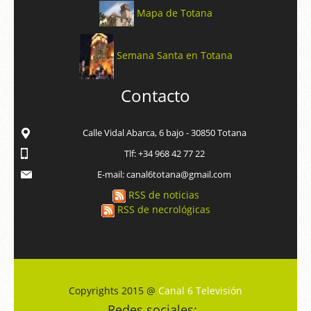
Mapa de Totana
Semana Santa en Totana
Contacto
Calle Vidal Abarca, 6 bajo - 30850 Totana
Tlf: +34 968 42 77 22
E-mail: canal6totana@gmail.com
RSS de noticias
RSS de necrológicas
Copyrights 2015 @
Canal 6 Televisión
Redes sociales: