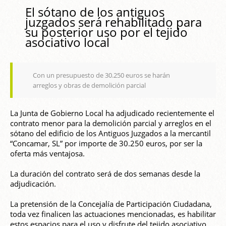
El sótano de los antiguos
juzgados será rehabilitado para
su posterior uso por el tejido
asociativo local
Con un presupuesto de 30.250 euros se harán
arreglos y obras de demolición parcial
La Junta de Gobierno Local ha adjudicado recientemente el
contrato menor para la demolición parcial y arreglos en el
sótano del edificio de los Antiguos Juzgados a la mercantil
“Concamar, SL” por importe de 30.250 euros, por ser la
oferta más ventajosa.
La duración del contrato será de dos semanas desde la
adjudicación.
La pretensión de la Concejalía de Participación Ciudadana,
toda vez finalicen las actuaciones mencionadas, es habilitar
estos espacios para el uso y disfrute del tejido asociativo