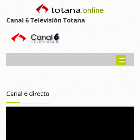
Canal 6 Televisión Totana
Inicio
Noticias
Canal 6 directo
Programas emitidos
Guía del Guadalentín
Asociaciones
Contacto-Sugerencias