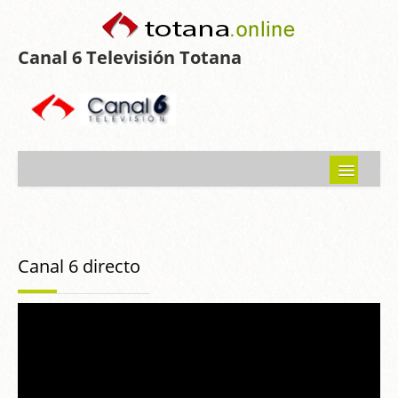
Canal 6 Televisión Totana
Inicio
Noticias
Canal 6 directo
Programas emitidos
Guía del Guadalentín
Asociaciones
Contacto-Sugerencias