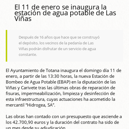
El 11 de enero se inaugura la
estación de agua potable de Las
Viñas
Después de 16 años que hace que se construyó
el depósito, los vecinos de la pedanía de Las
Viñas podrán disfrutar de un servicio de agua
constante.
El Ayuntamiento de Totana inaugura el domingo día 11 de
enero, a partir de las 13:30 horas, la nueva Estación de
Bombeo de Agua Potable (EBAP) en la diputación de las
Viñas y Carivete tras las últimas obras de reparación de
fisuras, impermeabilización, limpieza y desinfección de
esta infraestructura, cuyas actuaciones ha acometido la
mercantil “Hidrogea, SA”.
Las obras han contado con un presupuesto que asciende a
los 42.700,90 euros y la duración del contrato ha sido de
un mes desde su adjudicación.