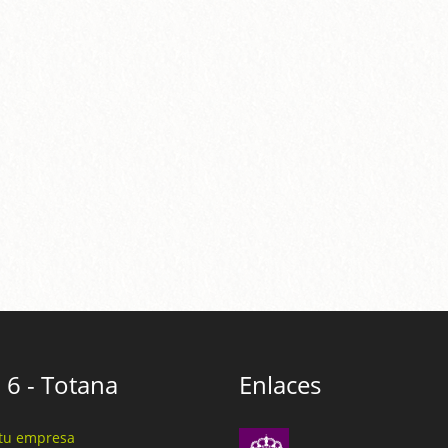
 6 - Totana
Enlaces
tu empresa