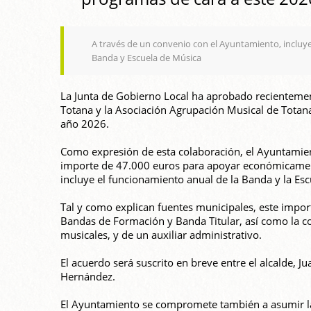
A través de un convenio con el Ayuntamiento, incluye
Banda y Escuela de Música
La Junta de Gobierno Local ha aprobado recientemen
Totana y la Asociación Agrupación Musical de Totana
año 2026.
Como expresión de esta colaboración, el Ayuntamie
importe de 47.000 euros para apoyar económicament
incluye el funcionamiento anual de la Banda y la Es
Tal y como explican fuentes municipales, este impor
Bandas de Formación y Banda Titular, así como la c
musicales, y de un auxiliar administrativo.
El acuerdo será suscrito en breve entre el alcalde, Ju
Hernández.
El Ayuntamiento se compromete también a asumir la l