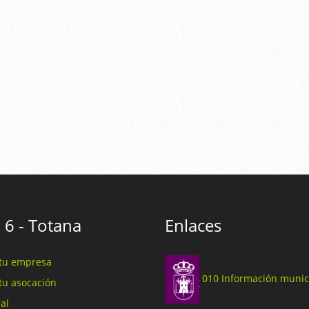
 6 - Totana
Enlaces
tu empresa
010 Información munic
tu asocación
al