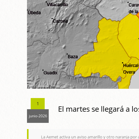
1
El martes se llegará a 
junio-2026
La Aemet activa un aviso amarillo y otro naranja por 