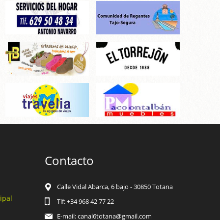
Contacto
Calle Vidal Abarca, 6 bajo - 30850 Totana
ipal
Tlf: +34 968 42 77 22
E-mail: canal6totana@gmail.com