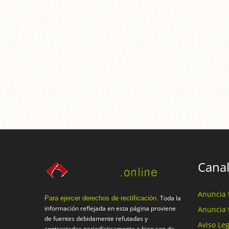
Canal
Anuncia 
Toda la
Para ejercer derechos de rectificación.
información reflejada en esta página proviene
Anuncia 
de fuentes debidamente refutadas y
Aviso Leg
contrastadas periodísticamente o bien son de