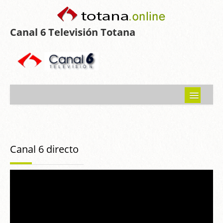
Canal 6 Televisión Totana
Inicio
Noticias
Canal 6 directo
Programas emitidos
Guía del Guadalentín
Asociaciones
Contacto-Sugerencias