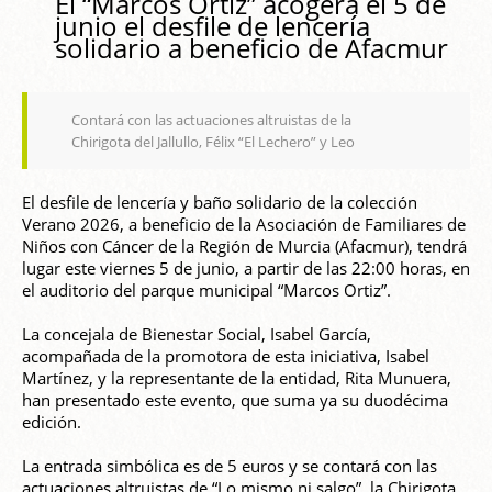
El “Marcos Ortiz” acogerá el 5 de
junio el desfile de lencería
solidario a beneficio de Afacmur
Contará con las actuaciones altruistas de la
Chirigota del Jallullo, Félix “El Lechero” y Leo
El desfile de lencería y baño solidario de la colección
Verano 2026, a beneficio de la Asociación de Familiares de
Niños con Cáncer de la Región de Murcia (Afacmur), tendrá
lugar este viernes 5 de junio, a partir de las 22:00 horas, en
el auditorio del parque municipal “Marcos Ortiz”.
La concejala de Bienestar Social, Isabel García,
acompañada de la promotora de esta iniciativa, Isabel
Martínez, y la representante de la entidad, Rita Munuera,
han presentado este evento, que suma ya su duodécima
edición.
La entrada simbólica es de 5 euros y se contará con las
actuaciones altruistas de “Lo mismo ni salgo”, la Chirigota