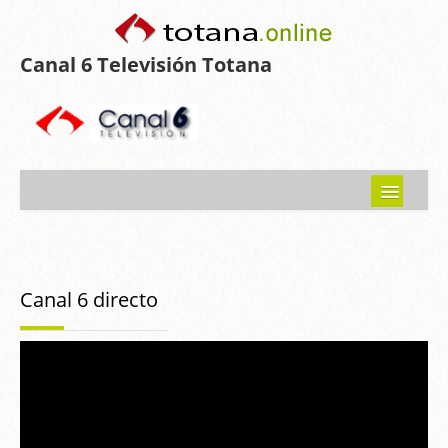
Canal 6 Televisión Totana
Inicio
Noticias
Canal 6 directo
Programas emitidos
Guía del Guadalentín
Asociaciones
Contacto-Sugerencias