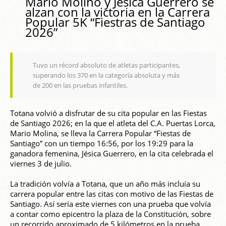
Mario Molino y Jésica Guerrero se
alzan con la victoria en la Carrera
Popular 5K “Fiestras de Santiago
2026”
Tuvo un récord absoluto de atletas participantes,
superando los 370 en la categoría absoluta y más
de 200 en las pruebas infantiles.
Totana volvió a disfrutar de su cita popular en las Fiestas
de Santiago 2026; en la que el atleta del C.A. Puertas Lorca,
Mario Molina, se lleva la Carrera Popular “Fiestas de
Santiago” con un tiempo 16:56, por los 19:29 para la
ganadora femenina, Jésica Guerrero, en la cita celebrada el
viernes 3 de julio.
La tradición volvía a Totana, que un año más incluía su
carrera popular entre las citas con motivo de las Fiestas de
Santiago. Así sería este viernes con una prueba que volvía
a contar como epicentro la plaza de la Constitución, sobre
un recorrido aproximado de 5 kilómetros en la prueba