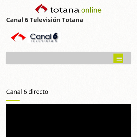
Canal 6 Televisión Totana
Inicio
Noticias
Canal 6 directo
Programas emitidos
Guía del Guadalentín
Asociaciones
Contacto-Sugerencias