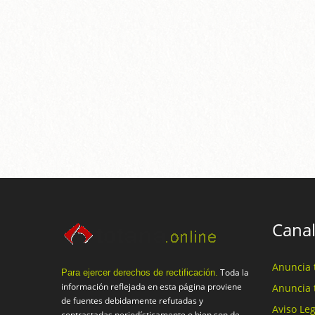
Canal
Anuncia 
Toda la
Para ejercer derechos de rectificación.
información reflejada en esta página proviene
Anuncia 
de fuentes debidamente refutadas y
Aviso Leg
contrastadas periodísticamente o bien son de