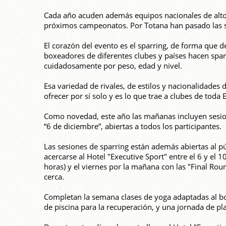
Cada año acuden además equipos nacionales de alto
próximos campeonatos. Por Totana han pasado las se
El corazón del evento es el sparring, de forma que de
boxeadores de diferentes clubes y países hacen spa
cuidadosamente por peso, edad y nivel.
Esa variedad de rivales, de estilos y nacionalidades
ofrecer por sí solo y es lo que trae a clubes de toda
Como novedad, este año las mañanas incluyen sesion
“6 de diciembre”, abiertas a todos los participantes.
Las sesiones de sparring están además abiertas al pú
acercarse al Hotel "Executive Sport" entre el 6 y el 
horas) y el viernes por la mañana con las "Final Rou
cerca.
Completan la semana clases de yoga adaptadas al box
de piscina para la recuperación, y una jornada de pla