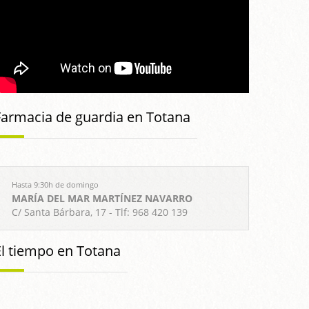
Farmacia de guardia en Totana
Hasta 9:30h de domingo
MARÍA DEL MAR MARTÍNEZ NAVARRO
C/ Santa Bárbara, 17 - Tlf: 968 420 139
El tiempo en Totana