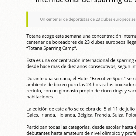
Un centenar de deportistas de 23 clubes europeos se 
Totana acoge esta semana una concentración internac
centenar de boxeadores de 23 clubes europeos lleg
“Totana Sparring Camp”.
Ésta es una concentración internacional de sparring
desde hace más de diez años consecutivos, según in
Durante una semana, el Hotel "Executive Sport" se re
ambiente de boxeo puro las 24 horas: los boxeador
recinto, con un gimnasio propio de cinco rings y sa
habitaciones.
La edición de este año se celebra del 5 al 11 de juli
Gales, Irlanda, Holanda, Bélgica, Francia, Suiza, Pol
Participan todas las categorías, desde escolar hasta 
debutantes hasta amateurs de nivel olímpico y profe