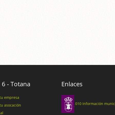
 6 - Totana
Enlaces
tu empresa
010 Información munic
tu asocación
al