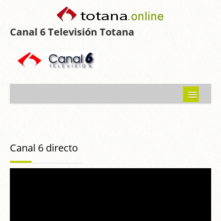
Canal 6 Televisión Totana
Inicio
Noticias
Canal 6 directo
Programas emitidos
Guía del Guadalentín
Asociaciones
Contacto-Sugerencias