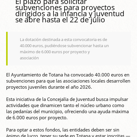
El plazo para solicitar
subvenciones para proyectos
dirigidos a la infancia y juventud
se abre hasta el 22 de julio
La dotación destinada a esta convocatoria es de
40.000 euros, pudiéndose subvencionar hasta un
máximo de 6.000 euros por proyecto y
asociación
El Ayuntamiento de Totana ha convocado 40.000 euros en
subvenciones para que las asociaciones locales desarrollen
proyectos juveniles durante el año 2026.
Esta iniciativa de la Concejalía de Juventud busca impulsar
actividades que dinamicen tanto el núcleo urbano como
las pedanías del municipio, ofreciendo una ayuda máxima
de 6.000 euros por proyecto.
Para optar a estos fondos, las entidades deben ser sin
ánimo de lucro, tener su sede en Totana y estar inscritas —