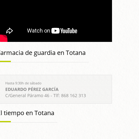
Farmacia de guardia en Totana
Hasta 9:30h de sábado
EDUARDO PÉREZ GARCÍA
C/General Páramo 46 - Tlf: 868 162 313
El tiempo en Totana