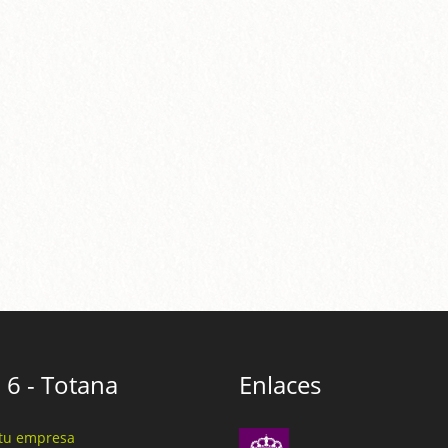
 6 - Totana
Enlaces
tu empresa