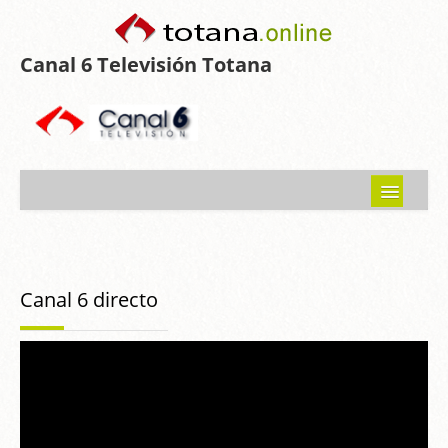
Canal 6 Televisión Totana
Inicio
Noticias
Canal 6 directo
Programas emitidos
Guía del Guadalentín
Asociaciones
Contacto-Sugerencias