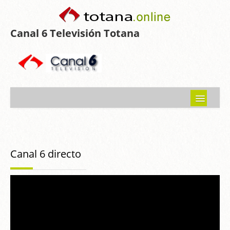
Canal 6 Televisión Totana
Inicio
Noticias
Canal 6 directo
Programas emitidos
Guía del Guadalentín
Asociaciones
Contacto-Sugerencias