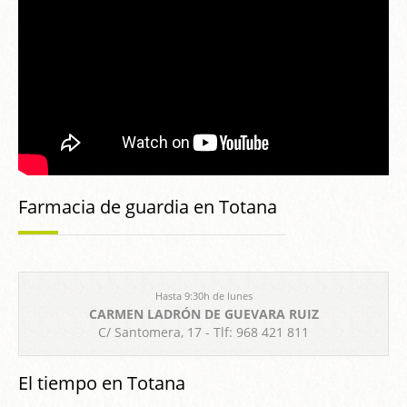
Farmacia de guardia en Totana
Hasta 9:30h de lunes
CARMEN LADRÓN DE GUEVARA RUIZ
C/ Santomera, 17 - Tlf: 968 421 811
El tiempo en Totana