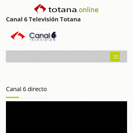
Canal 6 Televisión Totana
Inicio
Noticias
Canal 6 directo
Programas emitidos
Guía del Guadalentín
Asociaciones
Contacto-Sugerencias