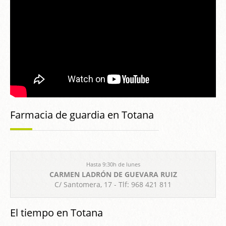
Farmacia de guardia en Totana
Hasta 9:30h de lunes
CARMEN LADRÓN DE GUEVARA RUIZ
C/ Santomera, 17 - Tlf: 968 421 811
El tiempo en Totana