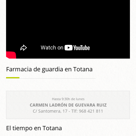
Farmacia de guardia en Totana
Hasta 9:30h de lunes
CARMEN LADRÓN DE GUEVARA RUIZ
C/ Santomera, 17 - Tlf: 968 421 811
El tiempo en Totana