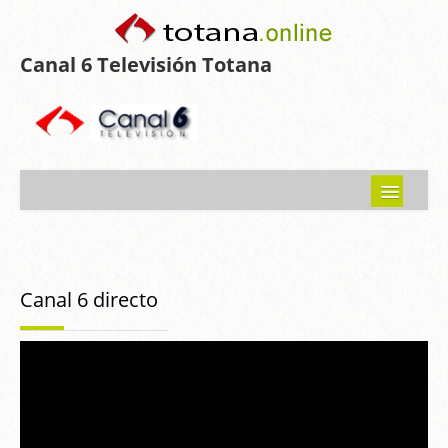
Canal 6 Televisión Totana
Inicio
Noticias
Canal 6 directo
Programas emitidos
Guía del Guadalentín
Asociaciones
Contacto-Sugerencias