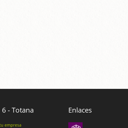
 6 - Totana
Enlaces
tu empresa