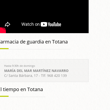
Farmacia de guardia en Totana
Hasta 9:30h de domingo
MARÍA DEL MAR MARTÍNEZ NAVARRO
C/ Santa Bárbara, 17 - Tlf: 968 420 139
El tiempo en Totana