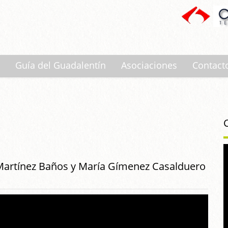
Guía del Guadalentín
Asociaciones
Contact
o Martínez Baños y María Gímenez Casalduero