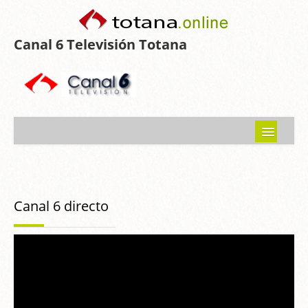
Canal 6 Televisión Totana
Inicio
Noticias
Canal 6 directo
Programas emitidos
Guía del Guadalentín
Asociaciones
Contacto-Sugerencias