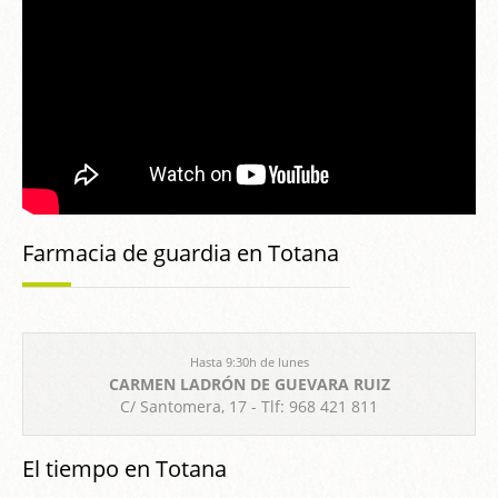
Farmacia de guardia en Totana
Hasta 9:30h de lunes
CARMEN LADRÓN DE GUEVARA RUIZ
C/ Santomera, 17 - Tlf: 968 421 811
El tiempo en Totana