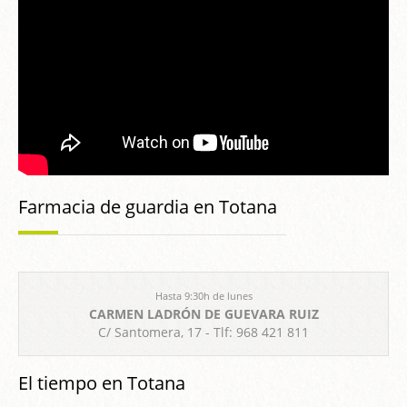
Farmacia de guardia en Totana
Hasta 9:30h de lunes
CARMEN LADRÓN DE GUEVARA RUIZ
C/ Santomera, 17 - Tlf: 968 421 811
El tiempo en Totana