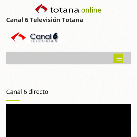
Canal 6 Televisión Totana
Inicio
Noticias
Canal 6 directo
Programas emitidos
Guía del Guadalentín
Asociaciones
Contacto-Sugerencias