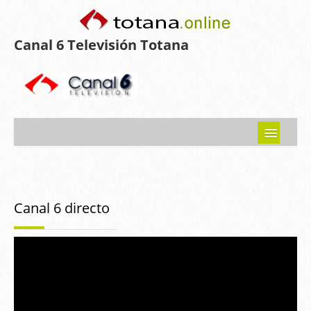
Canal 6 Televisión Totana
Inicio
Noticias
Canal 6 directo
Programas emitidos
Guía del Guadalentín
Asociaciones
Contacto-Sugerencias