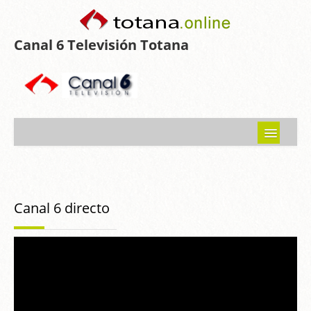
Canal 6 Televisión Totana
Inicio
Noticias
Canal 6 directo
Programas emitidos
Guía del Guadalentín
Asociaciones
Contacto-Sugerencias