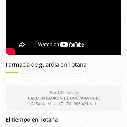
Farmacia de guardia en Totana
Hasta 9:30h de lunes
CARMEN LADRÓN DE GUEVARA RUIZ
C/ Santomera, 17 - Tlf: 968 421 811
El tiempo en Totana