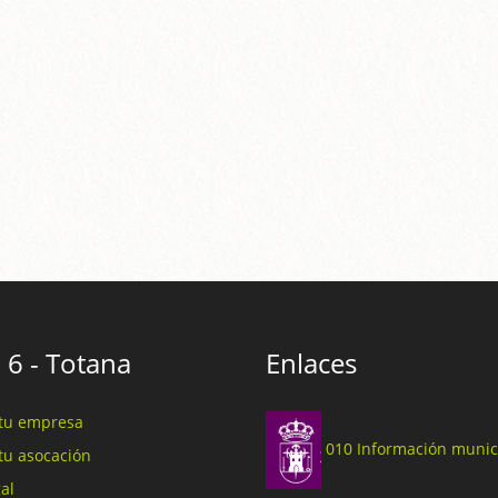
 6 - Totana
Enlaces
tu empresa
010 Información munic
tu asocación
al