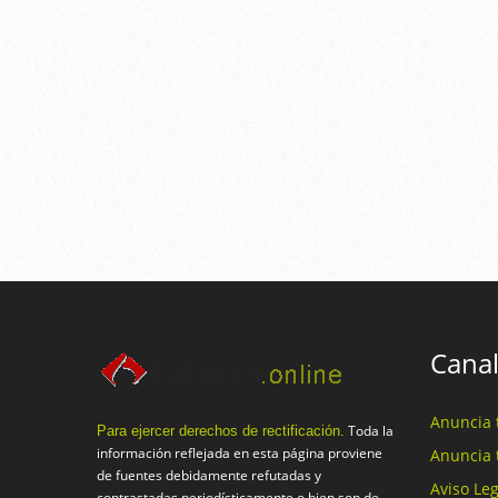
Canal
Anuncia 
Toda la
Para ejercer derechos de rectificación.
información reflejada en esta página proviene
Anuncia 
de fuentes debidamente refutadas y
Aviso Leg
contrastadas periodísticamente o bien son de