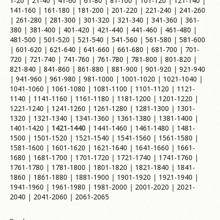
1-20
|
21-40
|
41-60
|
61-80
|
81-100
|
101-120
|
121-140
|
141-160
|
161-180
|
181-200
|
201-220
|
221-240
|
241-260
|
261-280
|
281-300
|
301-320
|
321-340
|
341-360
|
361-
380
|
381-400
|
401-420
|
421-440
|
441-460
|
461-480
|
481-500
|
501-520
|
521-540
|
541-560
|
561-580
|
581-600
|
601-620
|
621-640
|
641-660
|
661-680
|
681-700
|
701-
720
|
721-740
|
741-760
|
761-780
|
781-800
|
801-820
|
821-840
|
841-860
|
861-880
|
881-900
|
901-920
|
921-940
|
941-960
|
961-980
|
981-1000
|
1001-1020
|
1021-1040
|
1041-1060
|
1061-1080
|
1081-1100
|
1101-1120
|
1121-
1140
|
1141-1160
|
1161-1180
|
1181-1200
|
1201-1220
|
1221-1240
|
1241-1260
|
1261-1280
|
1281-1300
|
1301-
1320
|
1321-1340
|
1341-1360
|
1361-1380
|
1381-1400
|
1401-1420
|
1421-1440
|
1441-1460
|
1461-1480
|
1481-
1500
|
1501-1520
|
1521-1540
|
1541-1560
|
1561-1580
|
1581-1600
|
1601-1620
|
1621-1640
|
1641-1660
|
1661-
1680
|
1681-1700
|
1701-1720
|
1721-1740
|
1741-1760
|
1761-1780
|
1781-1800
|
1801-1820
|
1821-1840
|
1841-
1860
|
1861-1880
|
1881-1900
|
1901-1920
|
1921-1940
|
1941-1960
|
1961-1980
|
1981-2000
|
2001-2020
|
2021-
2040
|
2041-2060
|
2061-2065