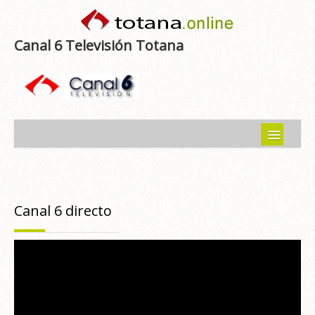
Canal 6 Televisión Totana
Inicio
Noticias
Canal 6 directo
Programas emitidos
Guía del Guadalentín
Asociaciones
Contacto-Sugerencias