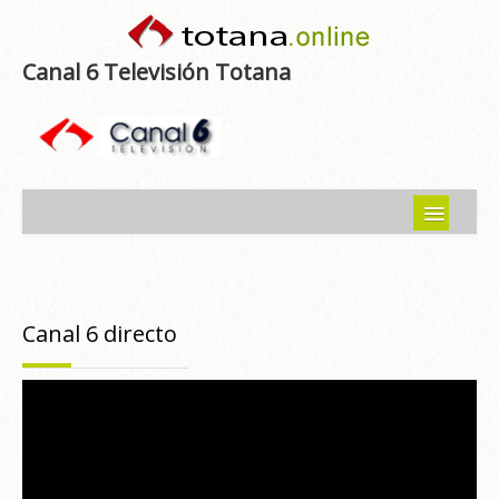
Canal 6 Televisión Totana
Inicio
Noticias
Canal 6 directo
Programas emitidos
Guía del Guadalentín
Asociaciones
Contacto-Sugerencias