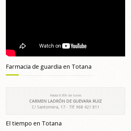
Farmacia de guardia en Totana
Hasta 9:30h de lunes
CARMEN LADRÓN DE GUEVARA RUIZ
C/ Santomera, 17 - Tlf: 968 421 811
El tiempo en Totana