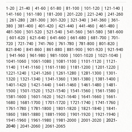
1-20
|
21-40
|
41-60
|
61-80
|
81-100
|
101-120
|
121-140
|
141-160
|
161-180
|
181-200
|
201-220
|
221-240
|
241-260
|
261-280
|
281-300
|
301-320
|
321-340
|
341-360
|
361-
380
|
381-400
|
401-420
|
421-440
|
441-460
|
461-480
|
481-500
|
501-520
|
521-540
|
541-560
|
561-580
|
581-600
|
601-620
|
621-640
|
641-660
|
661-680
|
681-700
|
701-
720
|
721-740
|
741-760
|
761-780
|
781-800
|
801-820
|
821-840
|
841-860
|
861-880
|
881-900
|
901-920
|
921-940
|
941-960
|
961-980
|
981-1000
|
1001-1020
|
1021-1040
|
1041-1060
|
1061-1080
|
1081-1100
|
1101-1120
|
1121-
1140
|
1141-1160
|
1161-1180
|
1181-1200
|
1201-1220
|
1221-1240
|
1241-1260
|
1261-1280
|
1281-1300
|
1301-
1320
|
1321-1340
|
1341-1360
|
1361-1380
|
1381-1400
|
1401-1420
|
1421-1440
|
1441-1460
|
1461-1480
|
1481-
1500
|
1501-1520
|
1521-1540
|
1541-1560
|
1561-1580
|
1581-1600
|
1601-1620
|
1621-1640
|
1641-1660
|
1661-
1680
|
1681-1700
|
1701-1720
|
1721-1740
|
1741-1760
|
1761-1780
|
1781-1800
|
1801-1820
|
1821-1840
|
1841-
1860
|
1861-1880
|
1881-1900
|
1901-1920
|
1921-1940
|
1941-1960
|
1961-1980
|
1981-2000
|
2001-2020
|
2021-
2040
|
2041-2060
|
2061-2065