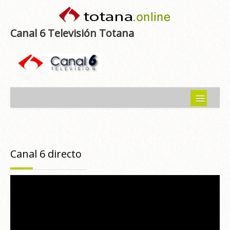
Canal 6 Televisión Totana
Inicio
Noticias
Canal 6 directo
Programas emitidos
Guía del Guadalentín
Asociaciones
Contacto-Sugerencias