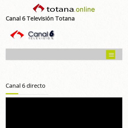
Canal 6 Televisión Totana
Inicio
Noticias
Canal 6 directo
Programas emitidos
Guía del Guadalentín
Asociaciones
Contacto-Sugerencias