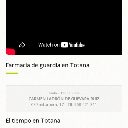
Farmacia de guardia en Totana
Hasta 9:30h de lunes
CARMEN LADRÓN DE GUEVARA RUIZ
C/ Santomera, 17 - Tlf: 968 421 811
El tiempo en Totana