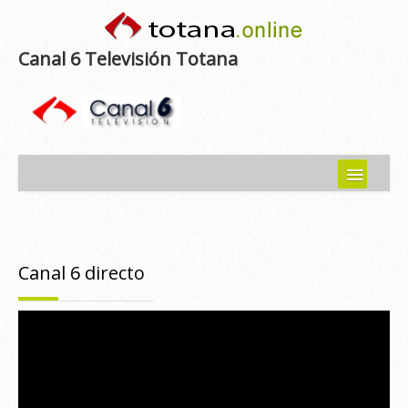
Canal 6 Televisión Totana
Inicio
Noticias
Canal 6 directo
Programas emitidos
Guía del Guadalentín
Asociaciones
Contacto-Sugerencias