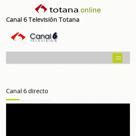
Canal 6 Televisión Totana
Inicio
Noticias
Canal 6 directo
Programas emitidos
Guía del Guadalentín
Asociaciones
Contacto-Sugerencias