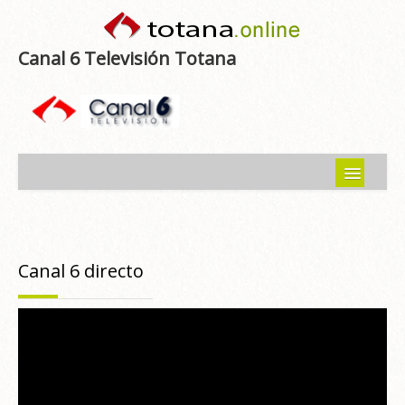
Canal 6 Televisión Totana
Inicio
Noticias
Canal 6 directo
Programas emitidos
Guía del Guadalentín
Asociaciones
Contacto-Sugerencias