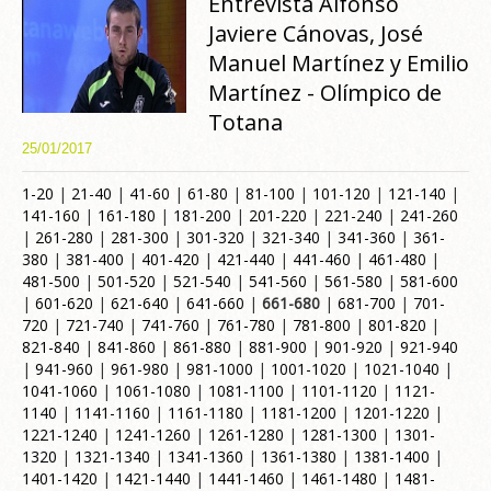
Entrevista Alfonso
Javiere Cánovas, José
Manuel Martínez y Emilio
Martínez - Olímpico de
Totana
25/01/2017
1-20
|
21-40
|
41-60
|
61-80
|
81-100
|
101-120
|
121-140
|
141-160
|
161-180
|
181-200
|
201-220
|
221-240
|
241-260
|
261-280
|
281-300
|
301-320
|
321-340
|
341-360
|
361-
380
|
381-400
|
401-420
|
421-440
|
441-460
|
461-480
|
481-500
|
501-520
|
521-540
|
541-560
|
561-580
|
581-600
|
601-620
|
621-640
|
641-660
|
661-680
|
681-700
|
701-
720
|
721-740
|
741-760
|
761-780
|
781-800
|
801-820
|
821-840
|
841-860
|
861-880
|
881-900
|
901-920
|
921-940
|
941-960
|
961-980
|
981-1000
|
1001-1020
|
1021-1040
|
1041-1060
|
1061-1080
|
1081-1100
|
1101-1120
|
1121-
1140
|
1141-1160
|
1161-1180
|
1181-1200
|
1201-1220
|
1221-1240
|
1241-1260
|
1261-1280
|
1281-1300
|
1301-
1320
|
1321-1340
|
1341-1360
|
1361-1380
|
1381-1400
|
1401-1420
|
1421-1440
|
1441-1460
|
1461-1480
|
1481-