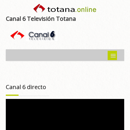
Canal 6 Televisión Totana
Inicio
Noticias
Canal 6 directo
Programas emitidos
Guía del Guadalentín
Asociaciones
Contacto-Sugerencias