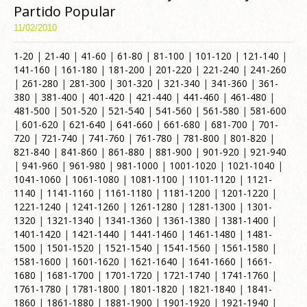
Partido Popular
11/02/2010
1-20
|
21-40
|
41-60
|
61-80
|
81-100
|
101-120
|
121-140
|
141-160
|
161-180
|
181-200
|
201-220
|
221-240
|
241-260
|
261-280
|
281-300
|
301-320
|
321-340
|
341-360
|
361-
380
|
381-400
|
401-420
|
421-440
|
441-460
|
461-480
|
481-500
|
501-520
|
521-540
|
541-560
|
561-580
|
581-600
|
601-620
|
621-640
|
641-660
|
661-680
|
681-700
|
701-
720
|
721-740
|
741-760
|
761-780
|
781-800
|
801-820
|
821-840
|
841-860
|
861-880
|
881-900
|
901-920
|
921-940
|
941-960
|
961-980
|
981-1000
|
1001-1020
|
1021-1040
|
1041-1060
|
1061-1080
|
1081-1100
|
1101-1120
|
1121-
1140
|
1141-1160
|
1161-1180
|
1181-1200
|
1201-1220
|
1221-1240
|
1241-1260
|
1261-1280
|
1281-1300
|
1301-
1320
|
1321-1340
|
1341-1360
|
1361-1380
|
1381-1400
|
1401-1420
|
1421-1440
|
1441-1460
|
1461-1480
|
1481-
1500
|
1501-1520
|
1521-1540
|
1541-1560
|
1561-1580
|
1581-1600
|
1601-1620
|
1621-1640
|
1641-1660
|
1661-
1680
|
1681-1700
|
1701-1720
|
1721-1740
|
1741-1760
|
1761-1780
|
1781-1800
|
1801-1820
|
1821-1840
|
1841-
1860
|
1861-1880
|
1881-1900
|
1901-1920
|
1921-1940
|