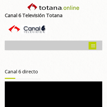
Canal 6 Televisión Totana
Inicio
Noticias
Canal 6 directo
Programas emitidos
Guía del Guadalentín
Asociaciones
Contacto-Sugerencias