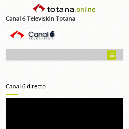
Canal 6 Televisión Totana
Inicio
Noticias
Canal 6 directo
Programas emitidos
Guía del Guadalentín
Asociaciones
Contacto-Sugerencias