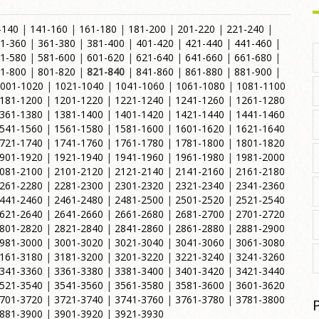
-140
|
141-160
|
161-180
|
181-200
|
201-220
|
221-240
|
1-360
|
361-380
|
381-400
|
401-420
|
421-440
|
441-460
|
1-580
|
581-600
|
601-620
|
621-640
|
641-660
|
661-680
|
1-800
|
801-820
|
821-840
|
841-860
|
861-880
|
881-900
|
001-1020
|
1021-1040
|
1041-1060
|
1061-1080
|
1081-1100
181-1200
|
1201-1220
|
1221-1240
|
1241-1260
|
1261-1280
361-1380
|
1381-1400
|
1401-1420
|
1421-1440
|
1441-1460
541-1560
|
1561-1580
|
1581-1600
|
1601-1620
|
1621-1640
721-1740
|
1741-1760
|
1761-1780
|
1781-1800
|
1801-1820
901-1920
|
1921-1940
|
1941-1960
|
1961-1980
|
1981-2000
081-2100
|
2101-2120
|
2121-2140
|
2141-2160
|
2161-2180
261-2280
|
2281-2300
|
2301-2320
|
2321-2340
|
2341-2360
441-2460
|
2461-2480
|
2481-2500
|
2501-2520
|
2521-2540
621-2640
|
2641-2660
|
2661-2680
|
2681-2700
|
2701-2720
801-2820
|
2821-2840
|
2841-2860
|
2861-2880
|
2881-2900
981-3000
|
3001-3020
|
3021-3040
|
3041-3060
|
3061-3080
161-3180
|
3181-3200
|
3201-3220
|
3221-3240
|
3241-3260
341-3360
|
3361-3380
|
3381-3400
|
3401-3420
|
3421-3440
521-3540
|
3541-3560
|
3561-3580
|
3581-3600
|
3601-3620
701-3720
|
3721-3740
|
3741-3760
|
3761-3780
|
3781-3800
881-3900
|
3901-3920
|
3921-3930