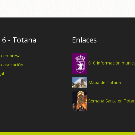
 6 - Totana
Enlaces
tu empresa
010 Información munici
tu asocación
al
Mapa de Totana
Semana Santa en Tota