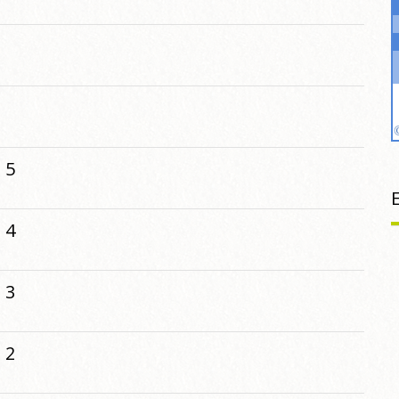
 5
 4
 3
 2