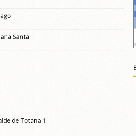
iago
mana Santa
alde de Totana 1