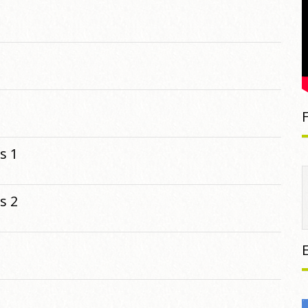
s 1
s 2