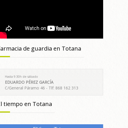
Farmacia de guardia en Totana
Hasta 9:30h de sábado
EDUARDO PÉREZ GARCÍA
C/General Páramo 46 - Tlf: 868 162 313
El tiempo en Totana