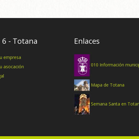
 6 - Totana
Enlaces
tu empresa
010 Información munici
tu asocación
al
Mapa de Totana
Semana Santa en Tota