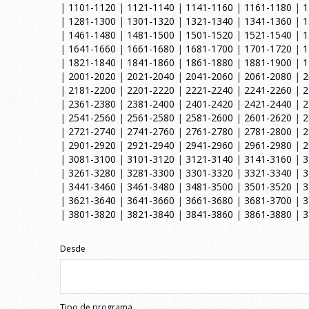
|
1101-1120
|
1121-1140
|
1141-1160
|
1161-1180
|
1
|
1281-1300
|
1301-1320
|
1321-1340
|
1341-1360
|
1
|
1461-1480
|
1481-1500
|
1501-1520
|
1521-1540
|
1
|
1641-1660
|
1661-1680
|
1681-1700
|
1701-1720
|
1
|
1821-1840
|
1841-1860
|
1861-1880
|
1881-1900
|
1
|
2001-2020
|
2021-2040
|
2041-2060
|
2061-2080
|
2
|
2181-2200
|
2201-2220
|
2221-2240
|
2241-2260
|
2
|
2361-2380
|
2381-2400
|
2401-2420
|
2421-2440
|
2
|
2541-2560
|
2561-2580
|
2581-2600
|
2601-2620
|
2
|
2721-2740
|
2741-2760
|
2761-2780
|
2781-2800
|
2
|
2901-2920
|
2921-2940
|
2941-2960
|
2961-2980
|
2
|
3081-3100
|
3101-3120
|
3121-3140
|
3141-3160
|
3
|
3261-3280
|
3281-3300
|
3301-3320
|
3321-3340
|
3
|
3441-3460
|
3461-3480
|
3481-3500
|
3501-3520
|
3
|
3621-3640
|
3641-3660
|
3661-3680
|
3681-3700
|
3
|
3801-3820
|
3821-3840
|
3841-3860
|
3861-3880
|
3
Desde
Tipo de programa