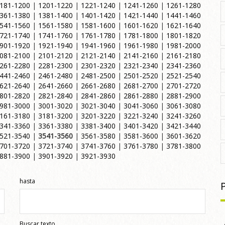
181-1200
|
1201-1220
|
1221-1240
|
1241-1260
|
1261-1280
361-1380
|
1381-1400
|
1401-1420
|
1421-1440
|
1441-1460
541-1560
|
1561-1580
|
1581-1600
|
1601-1620
|
1621-1640
721-1740
|
1741-1760
|
1761-1780
|
1781-1800
|
1801-1820
901-1920
|
1921-1940
|
1941-1960
|
1961-1980
|
1981-2000
081-2100
|
2101-2120
|
2121-2140
|
2141-2160
|
2161-2180
261-2280
|
2281-2300
|
2301-2320
|
2321-2340
|
2341-2360
441-2460
|
2461-2480
|
2481-2500
|
2501-2520
|
2521-2540
621-2640
|
2641-2660
|
2661-2680
|
2681-2700
|
2701-2720
801-2820
|
2821-2840
|
2841-2860
|
2861-2880
|
2881-2900
981-3000
|
3001-3020
|
3021-3040
|
3041-3060
|
3061-3080
161-3180
|
3181-3200
|
3201-3220
|
3221-3240
|
3241-3260
341-3360
|
3361-3380
|
3381-3400
|
3401-3420
|
3421-3440
521-3540
|
3541-3560
|
3561-3580
|
3581-3600
|
3601-3620
701-3720
|
3721-3740
|
3741-3760
|
3761-3780
|
3781-3800
881-3900
|
3901-3920
|
3921-3930
hasta
Buscar texto