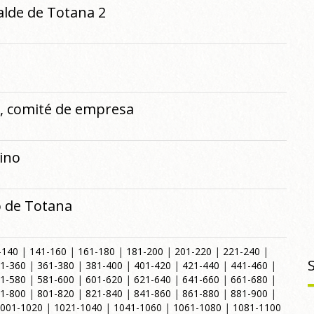
alde de Totana 2
o, comité de empresa
ino
o de Totana
-140
|
141-160
|
161-180
|
181-200
|
201-220
|
221-240
|
1-360
|
361-380
|
381-400
|
401-420
|
421-440
|
441-460
|
1-580
|
581-600
|
601-620
|
621-640
|
641-660
|
661-680
|
1-800
|
801-820
|
821-840
|
841-860
|
861-880
|
881-900
|
001-1020
|
1021-1040
|
1041-1060
|
1061-1080
|
1081-1100