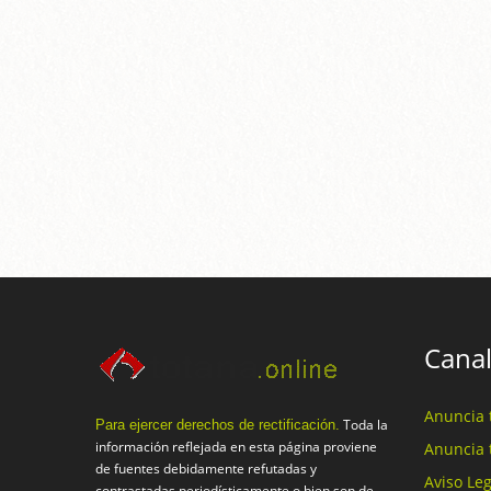
Canal
Anuncia 
Toda la
Para ejercer derechos de rectificación.
información reflejada en esta página proviene
Anuncia 
de fuentes debidamente refutadas y
Aviso Leg
contrastadas periodísticamente o bien son de