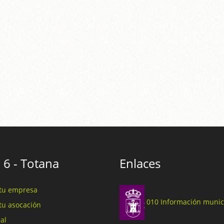
 6 - Totana
Enlaces
tu empresa
010 Información munic
tu asocación
al