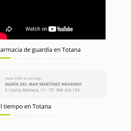
Farmacia de guardia en Totana
Hasta 9:30h de domingo
MARÍA DEL MAR MARTÍNEZ NAVARRO
C/ Santa Bárbara, 17 - Tlf: 968 420 139
El tiempo en Totana