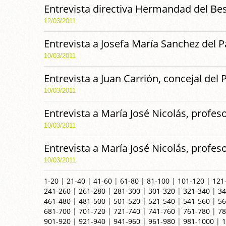
Entrevista directiva Hermandad del Be
12/03/2011
Entrevista a Josefa María Sanchez del P
10/03/2011
Entrevista a Juan Carrión, concejal del 
10/03/2011
Entrevista a María José Nicolás, profes
10/03/2011
Entrevista a María José Nicolás, profes
10/03/2011
1-20
|
21-40
|
41-60
|
61-80
|
81-100
|
101-120
|
121
241-260
|
261-280
|
281-300
|
301-320
|
321-340
|
34
461-480
|
481-500
|
501-520
|
521-540
|
541-560
|
56
681-700
|
701-720
|
721-740
|
741-760
|
761-780
|
78
901-920
|
921-940
|
941-960
|
961-980
|
981-1000
|
1