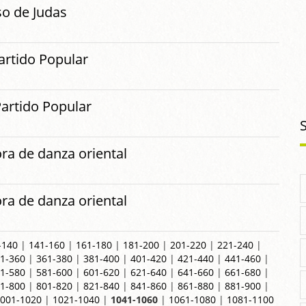
so de Judas
artido Popular
Partido Popular
ora de danza oriental
ora de danza oriental
-140
|
141-160
|
161-180
|
181-200
|
201-220
|
221-240
|
1-360
|
361-380
|
381-400
|
401-420
|
421-440
|
441-460
|
1-580
|
581-600
|
601-620
|
621-640
|
641-660
|
661-680
|
1-800
|
801-820
|
821-840
|
841-860
|
861-880
|
881-900
|
001-1020
|
1021-1040
|
1041-1060
|
1061-1080
|
1081-1100