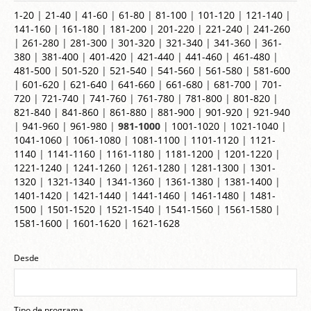
1-20
|
21-40
|
41-60
|
61-80
|
81-100
|
101-120
|
121-140
|
141-160
|
161-180
|
181-200
|
201-220
|
221-240
|
241-260
|
261-280
|
281-300
|
301-320
|
321-340
|
341-360
|
361-
380
|
381-400
|
401-420
|
421-440
|
441-460
|
461-480
|
481-500
|
501-520
|
521-540
|
541-560
|
561-580
|
581-600
|
601-620
|
621-640
|
641-660
|
661-680
|
681-700
|
701-
720
|
721-740
|
741-760
|
761-780
|
781-800
|
801-820
|
821-840
|
841-860
|
861-880
|
881-900
|
901-920
|
921-940
|
941-960
|
961-980
|
981-1000
|
1001-1020
|
1021-1040
|
1041-1060
|
1061-1080
|
1081-1100
|
1101-1120
|
1121-
1140
|
1141-1160
|
1161-1180
|
1181-1200
|
1201-1220
|
1221-1240
|
1241-1260
|
1261-1280
|
1281-1300
|
1301-
1320
|
1321-1340
|
1341-1360
|
1361-1380
|
1381-1400
|
1401-1420
|
1421-1440
|
1441-1460
|
1461-1480
|
1481-
1500
|
1501-1520
|
1521-1540
|
1541-1560
|
1561-1580
|
1581-1600
|
1601-1620
|
1621-1628
Desde
Tipo de programa