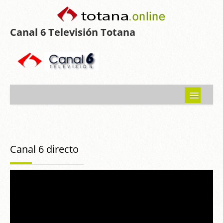
Canal 6 Televisión Totana
Inicio
Noticias
Canal 6 directo
Programas emitidos
Guía del Guadalentín
Asociaciones
Contacto-Sugerencias