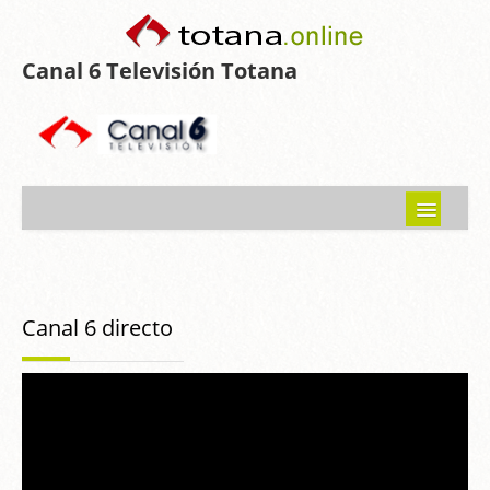
Canal 6 Televisión Totana
Inicio
Noticias
Canal 6 directo
Programas emitidos
Guía del Guadalentín
Asociaciones
Contacto-Sugerencias