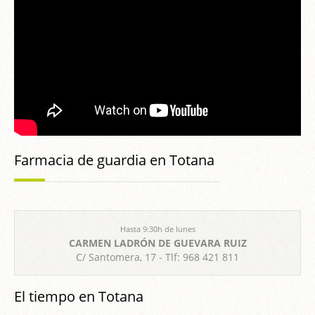
Farmacia de guardia en Totana
Hasta 9:30h de lunes
CARMEN LADRÓN DE GUEVARA RUIZ
C/ Santomera, 17 - Tlf: 968 421 811
El tiempo en Totana