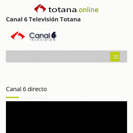
Canal 6 Televisión Totana
Inicio
Noticias
Canal 6 directo
Programas emitidos
Guía del Guadalentín
Asociaciones
Contacto-Sugerencias