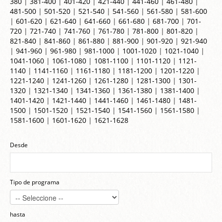
380
|
381-400
|
401-420
|
421-440
|
441-460
|
461-480
|
481-500
|
501-520
|
521-540
|
541-560
|
561-580
|
581-600
|
601-620
|
621-640
|
641-660
|
661-680
|
681-700
|
701-
720
|
721-740
|
741-760
|
761-780
|
781-800
|
801-820
|
821-840
|
841-860
|
861-880
|
881-900
|
901-920
|
921-940
|
941-960
|
961-980
|
981-1000
|
1001-1020
|
1021-1040
|
1041-1060
|
1061-1080
|
1081-1100
|
1101-1120
|
1121-
1140
|
1141-1160
|
1161-1180
|
1181-1200
|
1201-1220
|
1221-1240
|
1241-1260
|
1261-1280
|
1281-1300
|
1301-
1320
|
1321-1340
|
1341-1360
|
1361-1380
|
1381-1400
|
1401-1420
|
1421-1440
|
1441-1460
|
1461-1480
|
1481-
1500
|
1501-1520
|
1521-1540
|
1541-1560
|
1561-1580
|
1581-1600
|
1601-1620
|
1621-1628
Desde
Tipo de programa
hasta