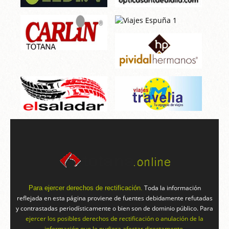
Toda la información
Para ejercer derechos de rectificación.
reflejada en esta página proviene de fuentes debidamente refutadas
y contrastadas periodísticamente o bien son de dominio público. Para
ejercer los posibles derechos de rectificación o anulación de la
información que le pudiera afectar directamente.