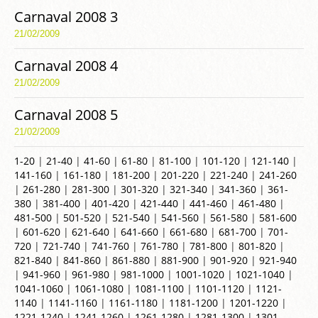
Carnaval 2008 3
21/02/2009
Carnaval 2008 4
21/02/2009
Carnaval 2008 5
21/02/2009
1-20
|
21-40
|
41-60
|
61-80
|
81-100
|
101-120
|
121-140
|
141-160
|
161-180
|
181-200
|
201-220
|
221-240
|
241-260
|
261-280
|
281-300
|
301-320
|
321-340
|
341-360
|
361-
380
|
381-400
|
401-420
|
421-440
|
441-460
|
461-480
|
481-500
|
501-520
|
521-540
|
541-560
|
561-580
|
581-600
|
601-620
|
621-640
|
641-660
|
661-680
|
681-700
|
701-
720
|
721-740
|
741-760
|
761-780
|
781-800
|
801-820
|
821-840
|
841-860
|
861-880
|
881-900
|
901-920
|
921-940
|
941-960
|
961-980
|
981-1000
|
1001-1020
|
1021-1040
|
1041-1060
|
1061-1080
|
1081-1100
|
1101-1120
|
1121-
1140
|
1141-1160
|
1161-1180
|
1181-1200
|
1201-1220
|
1221-1240
|
1241-1260
|
1261-1280
|
1281-1300
|
1301-