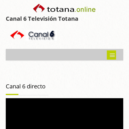
Canal 6 Televisión Totana
Inicio
Noticias
Canal 6 directo
Programas emitidos
Guía del Guadalentín
Asociaciones
Contacto-Sugerencias