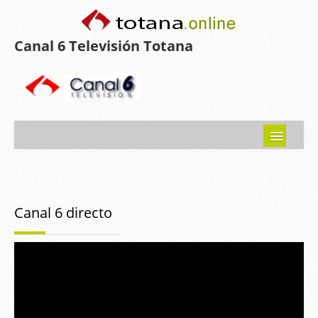
Canal 6 Televisión Totana
Inicio
Noticias
Canal 6 directo
Programas emitidos
Guía del Guadalentín
Asociaciones
Contacto-Sugerencias