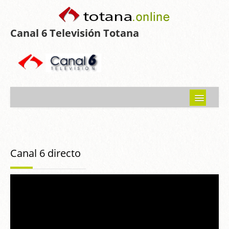
Canal 6 Televisión Totana
Inicio
Noticias
Canal 6 directo
Programas emitidos
Guía del Guadalentín
Asociaciones
Contacto-Sugerencias