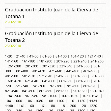
Graduación Instituto Juan de la Cierva de
Totana 1
25/06/2010
Graduación Instituto Juan de la Cierva de
Totana 2
25/06/2010
1-20
|
21-40
|
41-60
|
61-80
|
81-100
|
101-120
|
121-140
|
141-160
|
161-180
|
181-200
|
201-220
|
221-240
|
241-260
|
261-280
|
281-300
|
301-320
|
321-340
|
341-360
|
361-
380
|
381-400
|
401-420
|
421-440
|
441-460
|
461-480
|
481-500
|
501-520
|
521-540
|
541-560
|
561-580
|
581-600
|
601-620
|
621-640
|
641-660
|
661-680
|
681-700
|
701-
720
|
721-740
|
741-760
|
761-780
|
781-800
|
801-820
|
821-840
|
841-860
|
861-880
|
881-900
|
901-920
|
921-940
|
941-960
|
961-980
|
981-1000
|
1001-1020
|
1021-1040
|
1041-1060
|
1061-1080
|
1081-1100
|
1101-1120
|
1121-
1140
|
1141-1160
|
1161-1180
|
1181-1200
|
1201-1220
|
1221-1240
|
1241-1260
|
1261-1280
|
1281-1300
|
1301-