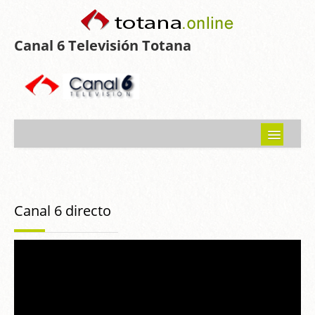
Canal 6 Televisión Totana
Inicio
Noticias
Canal 6 directo
Programas emitidos
Guía del Guadalentín
Asociaciones
Contacto-Sugerencias