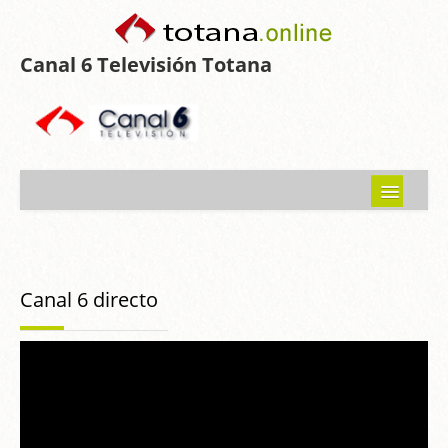
Canal 6 Televisión Totana
Inicio
Noticias
Canal 6 directo
Programas emitidos
Guía del Guadalentín
Asociaciones
Contacto-Sugerencias