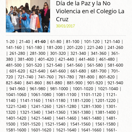
Día de la Paz y la No
Violencia en el Colegio La
Cruz
30/01/2017
1-20
|
21-40
|
41-60
|
61-80
|
81-100
|
101-120
|
121-140
|
141-160
|
161-180
|
181-200
|
201-220
|
221-240
|
241-260
|
261-280
|
281-300
|
301-320
|
321-340
|
341-360
|
361-
380
|
381-400
|
401-420
|
421-440
|
441-460
|
461-480
|
481-500
|
501-520
|
521-540
|
541-560
|
561-580
|
581-600
|
601-620
|
621-640
|
641-660
|
661-680
|
681-700
|
701-
720
|
721-740
|
741-760
|
761-780
|
781-800
|
801-820
|
821-840
|
841-860
|
861-880
|
881-900
|
901-920
|
921-940
|
941-960
|
961-980
|
981-1000
|
1001-1020
|
1021-1040
|
1041-1060
|
1061-1080
|
1081-1100
|
1101-1120
|
1121-
1140
|
1141-1160
|
1161-1180
|
1181-1200
|
1201-1220
|
1221-1240
|
1241-1260
|
1261-1280
|
1281-1300
|
1301-
1320
|
1321-1340
|
1341-1360
|
1361-1380
|
1381-1400
|
1401-1420
|
1421-1440
|
1441-1460
|
1461-1480
|
1481-
1500
|
1501-1520
|
1521-1540
|
1541-1560
|
1561-1580
|
1581-1600
|
1601-1620
|
1621-1640
|
1641-1660
|
1661-