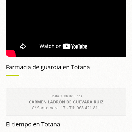
Farmacia de guardia en Totana
Hasta 9:30h de lunes
CARMEN LADRÓN DE GUEVARA RUIZ
C/ Santomera, 17 - Tlf: 968 421 811
El tiempo en Totana