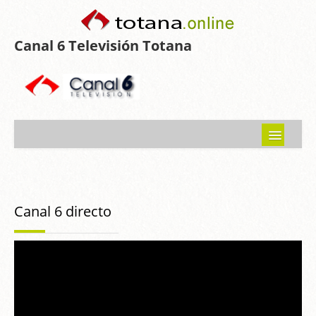
Canal 6 Televisión Totana
Inicio
Noticias
Canal 6 directo
Programas emitidos
Guía del Guadalentín
Asociaciones
Contacto-Sugerencias