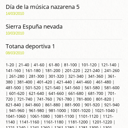
Día de la música nazarena 5
14/03/2010
Sierra Espuña nevada
10/03/2010
Totana deportiva 1
08/03/2010
1-20
|
21-40
|
41-60
|
61-80
|
81-100
|
101-120
|
121-140
|
141-160
|
161-180
|
181-200
|
201-220
|
221-240
|
241-260
|
261-280
|
281-300
|
301-320
|
321-340
|
341-360
|
361-
380
|
381-400
|
401-420
|
421-440
|
441-460
|
461-480
|
481-500
|
501-520
|
521-540
|
541-560
|
561-580
|
581-600
|
601-620
|
621-640
|
641-660
|
661-680
|
681-700
|
701-
720
|
721-740
|
741-760
|
761-780
|
781-800
|
801-820
|
821-840
|
841-860
|
861-880
|
881-900
|
901-920
|
921-940
|
941-960
|
961-980
|
981-1000
|
1001-1020
|
1021-1040
|
1041-1060
|
1061-1080
|
1081-1100
|
1101-1120
|
1121-
1140
|
1141-1160
|
1161-1180
|
1181-1200
|
1201-1220
|
1221-1240
|
1241-1260
|
1261-1280
|
1281-1300
|
1301-