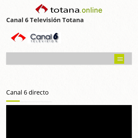
Canal 6 Televisión Totana
Inicio
Noticias
Canal 6 directo
Programas emitidos
Guía del Guadalentín
Asociaciones
Contacto-Sugerencias