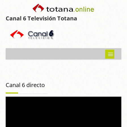
Canal 6 Televisión Totana
Inicio
Noticias
Canal 6 directo
Programas emitidos
Guía del Guadalentín
Asociaciones
Contacto-Sugerencias