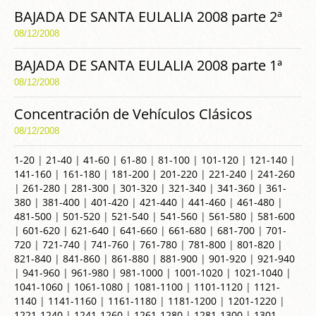
BAJADA DE SANTA EULALIA 2008 parte 2ª
08/12/2008
BAJADA DE SANTA EULALIA 2008 parte 1ª
08/12/2008
Concentración de Vehículos Clásicos
08/12/2008
1-20
|
21-40
|
41-60
|
61-80
|
81-100
|
101-120
|
121-140
|
141-160
|
161-180
|
181-200
|
201-220
|
221-240
|
241-260
|
261-280
|
281-300
|
301-320
|
321-340
|
341-360
|
361-
380
|
381-400
|
401-420
|
421-440
|
441-460
|
461-480
|
481-500
|
501-520
|
521-540
|
541-560
|
561-580
|
581-600
|
601-620
|
621-640
|
641-660
|
661-680
|
681-700
|
701-
720
|
721-740
|
741-760
|
761-780
|
781-800
|
801-820
|
821-840
|
841-860
|
861-880
|
881-900
|
901-920
|
921-940
|
941-960
|
961-980
|
981-1000
|
1001-1020
|
1021-1040
|
1041-1060
|
1061-1080
|
1081-1100
|
1101-1120
|
1121-
1140
|
1141-1160
|
1161-1180
|
1181-1200
|
1201-1220
|
1221-1240
|
1241-1260
|
1261-1280
|
1281-1300
|
1301-