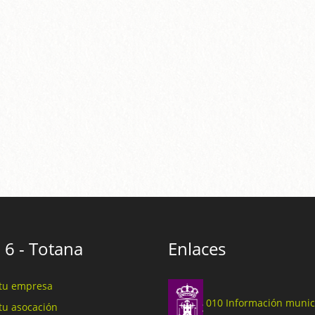
 6 - Totana
Enlaces
tu empresa
010 Información munic
tu asocación