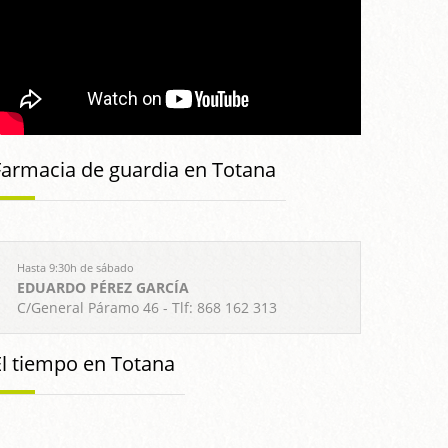
Farmacia de guardia en Totana
Hasta 9:30h de sábado
EDUARDO PÉREZ GARCÍA
C/General Páramo 46 - Tlf: 868 162 313
El tiempo en Totana