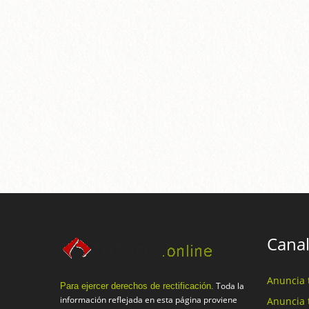
Canal
Anuncia 
Toda la
Para ejercer derechos de rectificación.
información reflejada en esta página proviene
Anuncia 