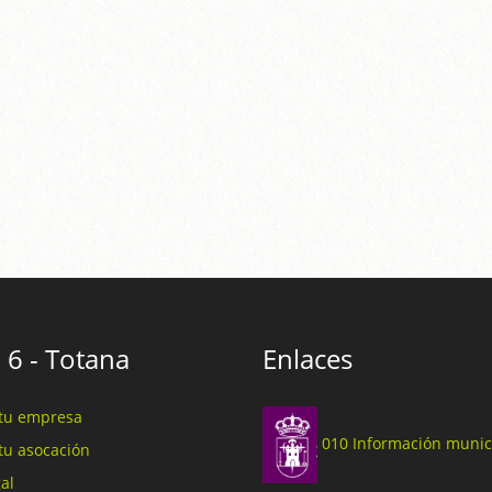
 6 - Totana
Enlaces
tu empresa
010 Información munic
tu asocación
al