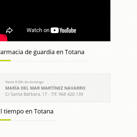
Farmacia de guardia en Totana
Hasta 9:30h de domingo
MARÍA DEL MAR MARTÍNEZ NAVARRO
C/ Santa Bárbara, 17 - Tlf: 968 420 139
El tiempo en Totana