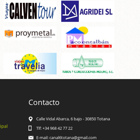
Contacto
Calle Vidal Abarca, 6 bajo - 30850 Totana
ipal
Tlf: +34 968 42 77 22
E-mail: canal6totana@gmail.com