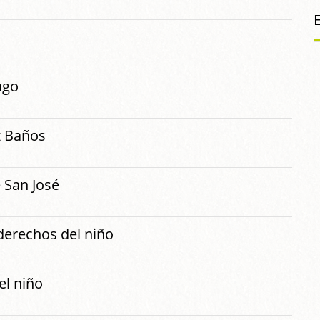
ago
z Baños
e San José
 derechos del niño
el niño