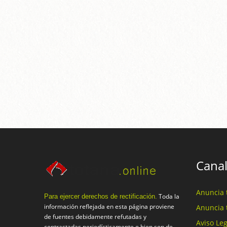
Canal
Anuncia 
Toda la
Para ejercer derechos de rectificación.
información reflejada en esta página proviene
Anuncia 
de fuentes debidamente refutadas y
Aviso Leg
contrastadas periodísticamente o bien son de