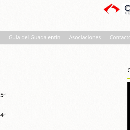
Guía del Guadalentín
Asociaciones
Contact
5ª
4ª